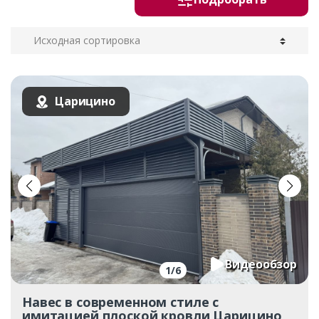
Царицино
Видеообзор
1
/
6
Навес в современном стиле с
имитацией плоской кровли Царицино