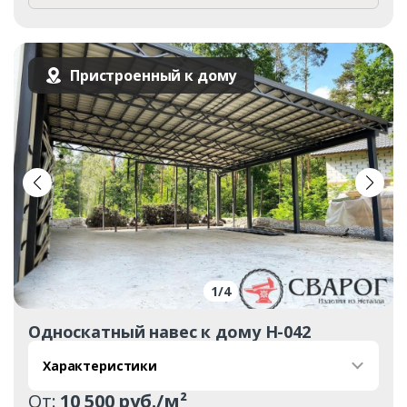
Пристроенный к дому
1
/
4
Односкатный навес к дому Н-042
Характеристики
От:
10 500 руб./м²