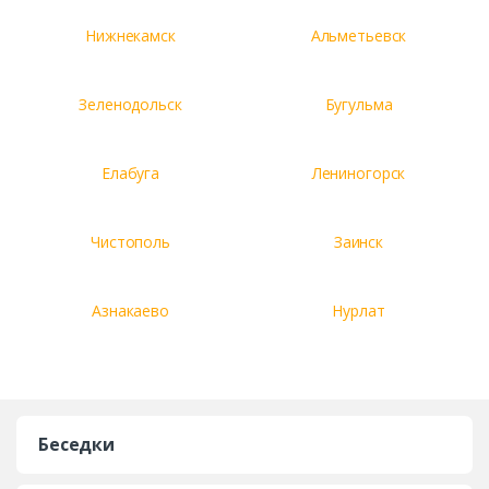
Нижнекамск
Альметьевск
Комментарий к заказу
Зеленодольск
Бугульма
Елабуга
Лениногорск
Чистополь
Заинск
Азнакаево
Нурлат
Беседки