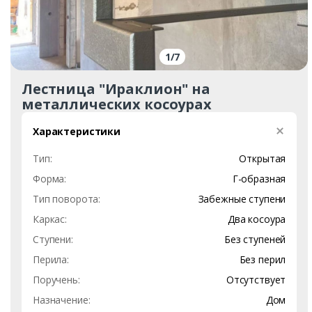
1
/
7
Лестница "Ираклион" на
металлических косоурах
Характеристики
Тип:
Открытая
Форма:
Г-образная
Тип поворота:
Забежные ступени
Каркас:
Два косоура
Ступени:
Без ступеней
Перила:
Без перил
Поручень:
Отсутствует
Назначение:
Дом