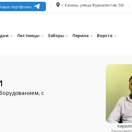
г. Казань, улица Журналистов, 56г
Наше портфолио
едки
Лестницы
Заборы
Перила
Ворота
и
оборудованием, с
Кирилл
Руководите