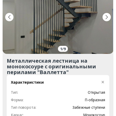
1
/
9
Металлическая лестница на
монокосоуре с оригинальными
перилами "Валлетта"
Характеристики
Тип:
Открытая
Форма:
П-образная
Тип поворота:
Забежные ступени
Каркас:
Монокосоур