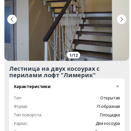
1
/
12
Лестница на двух косоурах с
перилами лофт "Лимерик"
Характеристики
Тип:
Открытая
Форма:
П-образная
Тип поворота:
Площадка
Каркас:
Два косоура