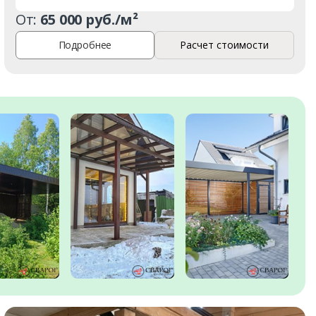
От:
65 000 руб./м²
Подробнее
Расчет стоимости
а
т
е