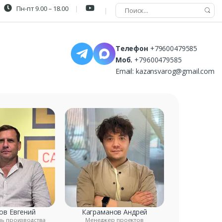
Пн-пт 9.00 – 18.00
Телефон
+79600479585
Моб.
+79600479585
Email:
kazansvarog@gmail.com
ов Евгений
Каграманов Андрей
ль производства
Менеджер проектов