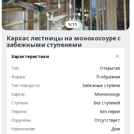
1
/
11
Каркас лестницы на монокосоуре с
забежными ступенями
Характеристики
Тип:
Открытая
Форма:
П-образная
Тип поворота:
Забежные ступени
Каркас:
Монокосоур
Ступени:
Без ступеней
Перила:
Без перил
Поручень:
Отсутствует
Назначение:
Дом