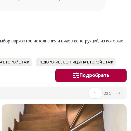
о
е
бор вариантов исполнения и видов конструкций, из которых
е
н
НА ВТОРОЙ ЭТАЖ
НЕДОРОГИЕ ЛЕСТНИЦЫ НА ВТОРОЙ ЭТАЖ
е
Подробрать
→
из 5