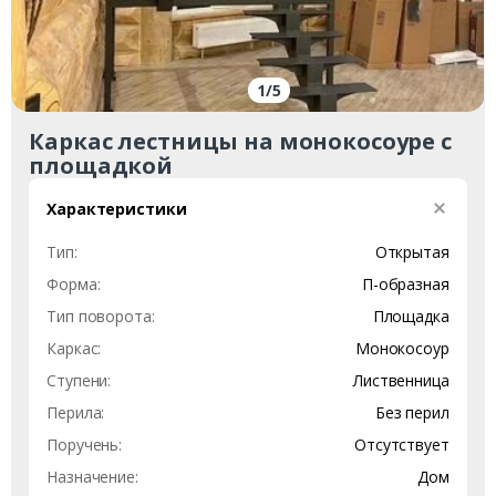
1
/
5
Каркас лестницы на монокосоуре с
площадкой
Характеристики
Заказать
Тип:
Открытая
Форма:
П-образная
Ваше имя*
Тип поворота:
Площадка
Каркас:
Монокосоур
Ступени:
Лиственница
Ваш телефон*
Перила:
Без перил
Поручень:
Отсутствует
Назначение:
Дом