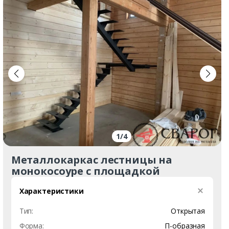
р
а
л
1
/
4
Металлокаркас лестницы на
монокосоуре с площадкой
Характеристики
Тип:
Открытая
Форма:
П-образная