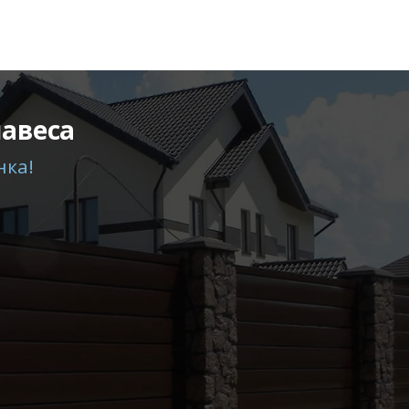
навеса
нка!