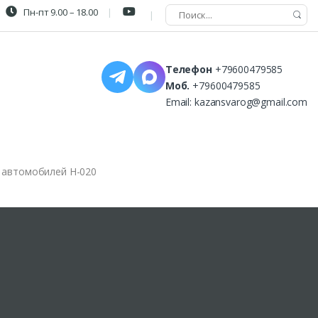
Пн-пт 9.00 – 18.00
Телефон
+79600479585
Моб.
+79600479585
Email:
kazansvarog@gmail.com
 автомобилей Н-020