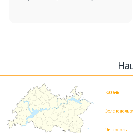
На
Казань
Зеленодольс
Чистополь