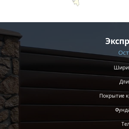
Экспр
Ост
Ширин
Дли
Покрытие к
Фунд
Те