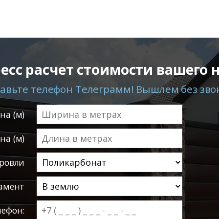
есс расчет стоимости вашего 
авьте телефон Телеграмм! Вышлем без зво
а (м)
на (м)
ровли
амент
лефон: