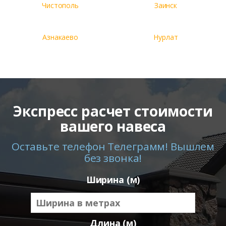
Чистополь
Заинск
Азнакаево
Нурлат
Экспресс расчет стоимости
вашего навеса
Оставьте телефон Телеграмм! Вышлем
без звонка!
Ширина (м)
Длина (м)