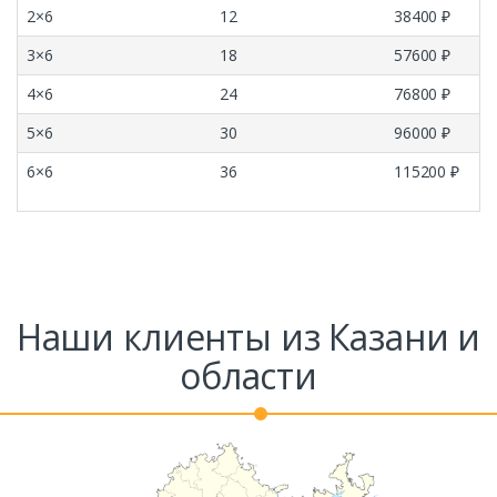
2×6
12
38400 ₽
3×6
18
57600 ₽
4×6
24
76800 ₽
5×6
30
96000 ₽
6×6
36
115200 ₽
Наши клиенты из Казани и
области