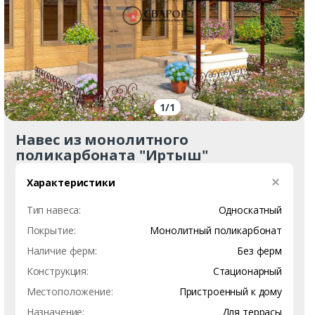
1
/
1
Навес из монолитного
поликарбоната "Иртыш"
Характеристики
Тип навеса:
Односкатный
Покрытие:
Монолитный поликарбонат
Наличие ферм:
Без ферм
Конструкция:
Стационарный
Местоположение:
Пристроенный к дому
Назначение:
Для террасы