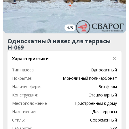
1
/
5
Односкатный навес для террасы
Н-069
Характеристики
Тип навеса:
Односкатный
Покрытие:
Монолитный поликарбонат
Наличие ферм:
Без ферм
Конструкция:
Стационарный
Местоположение:
Пристроенный к дому
Назначение:
Для террасы
Стиль:
Современный
Габариты:
3х8