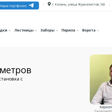
г. Казань, улица Журналистов, 56г
Наше портфолио
едки
Лестницы
Заборы
Перила
Ворота
 метров
становка с
Кирилл
Руководите