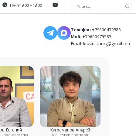
Пн-пт 9.00 – 18.00
Телефон
+79600479585
Моб.
+79600479585
Email:
kazansvarog@gmail.com
ов Евгений
Каграманов Андрей
ль производства
Менеджер проектов