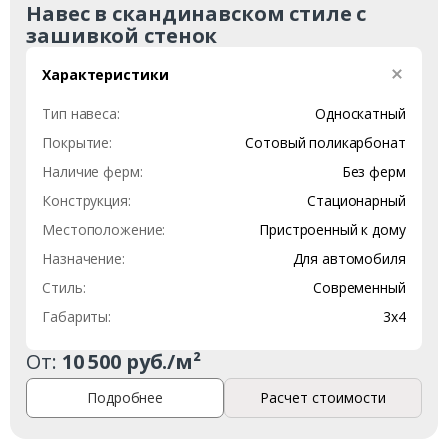
Навес в скандинавском стиле с
зашивкой стенок
Характеристики
Тип навеса:
Односкатный
Покрытие:
Сотовый поликарбонат
Наличие ферм:
Без ферм
Конструкция:
Стационарный
Заказать
Местоположение:
Пристроенный к дому
Назначение:
Для автомобиля
Ваше имя*
Стиль:
Современный
Габариты:
3х4
От:
10 500 руб./м²
Ваш телефон*
Подробнее
Расчет стоимости