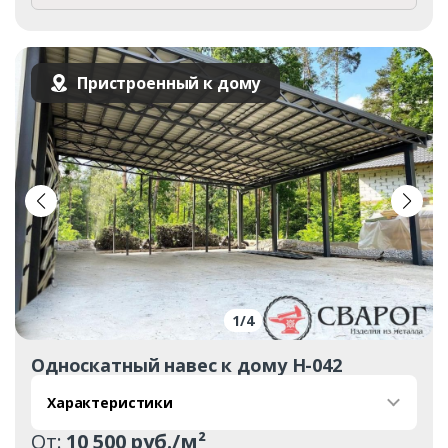
Пристроенный к дому
1
/
4
Односкатный навес к дому Н-042
Характеристики
От:
10 500 руб./м²