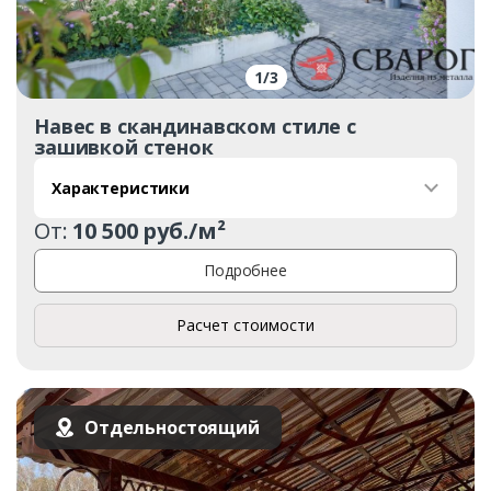
Ваше имя*
1
/
3
Навес в скандинавском стиле с
Ваш телефон*
зашивкой стенок
Характеристики
Комментарий к заказу
От:
10 500 руб./м²
Подробнее
Расчет стоимости
Отдельностоящий