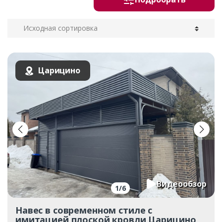
Царицино
Видеообзор
1
/
6
Навес в современном стиле с
имитацией плоской кровли Царицино