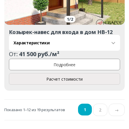
1
/
2
Козырек-навес для входа в дом НВ-12
Характеристики
От:
41 500 руб./м²
Подробнее
Расчет стоимости
1
Показано 1–12 из 19 результатов
2
→