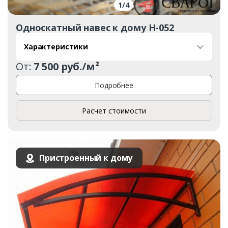
1
/
4
Односкатный навес к дому Н-052
Характеристики
От:
7 500 руб./м²
Подробнее
Заказать
Расчет стоимости
Ваше имя*
Пристроенный к дому
Ваш телефон*