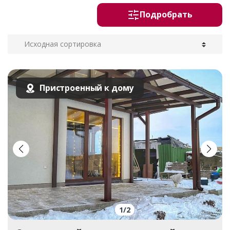
Подробрать
Пристроенный к дому
1
/
2