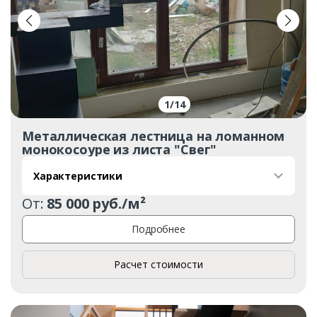
Заказать
Ваше имя*
1
/
14
Металлическая лестница на ломанном
Ваш телефон*
монокосоуре из листа "Свег"
Характеристики
От:
85 000 руб./м²
Комментарий к заказу
Подробнее
Расчет стоимости