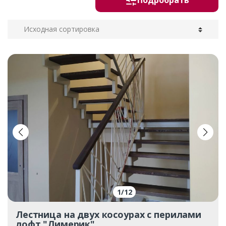
Подробрать
1
/
12
Лестница на двух косоурах с перилами
лофт "Лимерик"