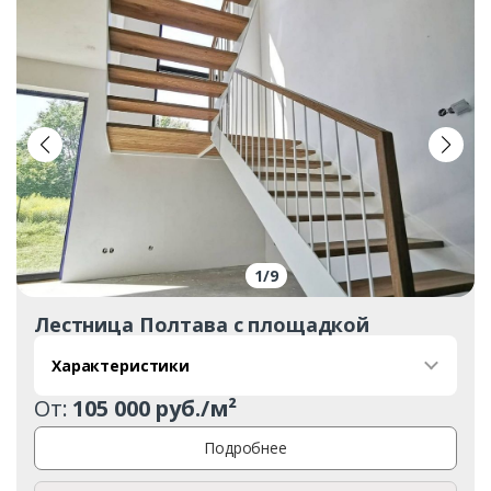
Заказать
1
/
9
Лестница Полтава с площадкой
Ваше имя*
Характеристики
От:
105 000 руб./м²
Ваш телефон*
Подробнее