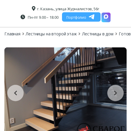
г. Казань, улица Журналистов, 56г
Пн-пт 9.00 – 18.00
Портфолио
Главная
Лестницы на второй этаж
Лестницы в дом
Готов