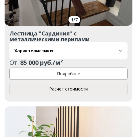
1
/
7
Лестница "Сардиния" с
Заказать
металлическими перилами
Ваше имя*
Характеристики
От:
85 000 руб./м²
Подробнее
Ваш телефон*
Расчет стоимости
Комментарий к заказу