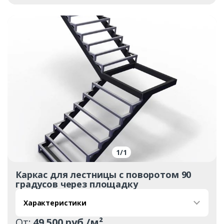
Заказать
1
/
1
Ваше имя*
Каркас для лестницы с поворотом 90
градусов через площадку
Характеристики
Ваш телефон*
От:
49 500 руб./м²