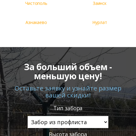
Чистополь
Заинск
Азнакаево
Нурлат
За больший объем -
меньшую цену!
Оставьте заявку и узнайте размер
вашей скидки!
Тип забора
Высота забора