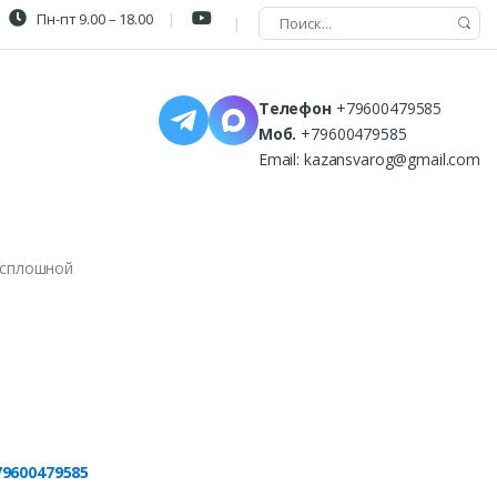
Пн-пт 9.00 – 18.00
Телефон
+79600479585
Моб.
+79600479585
Email:
kazansvarog@gmail.com
 сплошной
79600479585