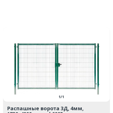
1
/
1
Распашные ворота 3Д, 4мм,