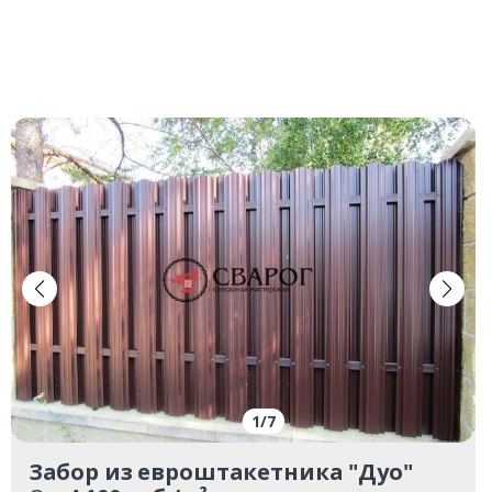
1
/
7
Забор из евроштакетника "Дуо"