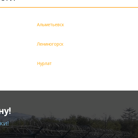
Альметьевск
Лениногорск
Нурлат
ну!
ки!