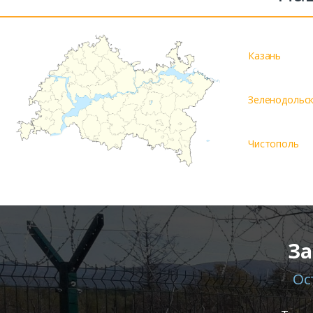
Казань
Зеленодольс
Чистополь
За
Ос