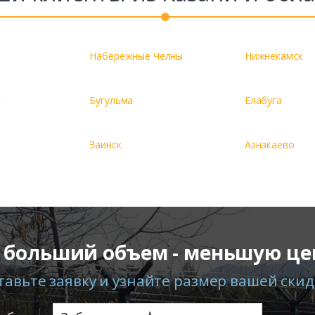
Набережные Челны
Нижнекамск
к
Бугульма
Елабуга
Заинск
Азнакаево
 больший объем - меньшую це
тавьте заявку и узнайте размер вашей скид