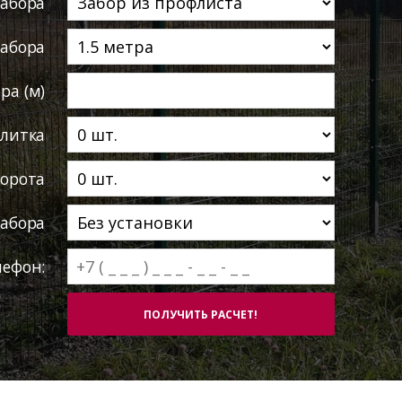
забора
забора
ра (м)
литка
ворота
абора
лефон: