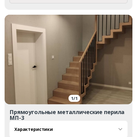
Заказать
1
/
1
Прямоугольные металлические перила
Ваше имя*
МП-3
Характеристики