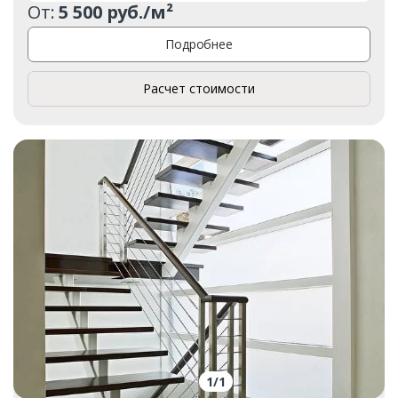
Ваш телефон*
От:
5 500 руб./м²
Подробнее
Расчет стоимости
Комментарий к заказу
1
/
1