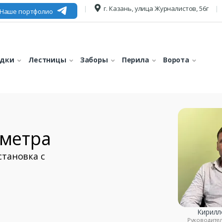
г. Казань, улица Журналистов, 56г
Наше портфолио
едки
Лестницы
Заборы
Перила
Ворота
 метра
становка с
Кирилл
Руководите