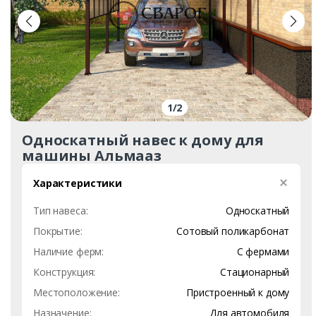
1
/
2
Односкатный навес к дому для
машины Альмааз
Характеристики
Тип навеса:
Односкатный
Покрытие:
Сотовый поликарбонат
Наличие ферм:
С фермами
Конструкция:
Стационарный
Местоположение:
Пристроенный к дому
Назначение:
Для автомобиля