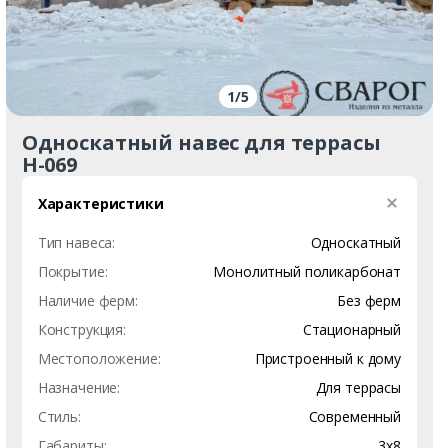
1
/
5
Односкатный навес для террасы
Н-069
Характеристики
Тип навеса:
Односкатный
Покрытие:
Монолитный поликарбонат
Наличие ферм:
Без ферм
Конструкция:
Стационарный
Местоположение:
Пристроенный к дому
Назначение:
Для террасы
Стиль:
Современный
Габариты:
3х8