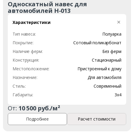
Односкатный навес для
автомобилей Н-013
Характеристики
Тип навеса:
Полуарка
Покрытие:
Сотовый поликарбонат
Наличие ферм:
Без ферм
Конструкция:
Стационарный
Заказать
Местоположение:
Пристроенный к дому
Назначение:
Для автомобиля
Ваше имя*
Стиль:
Современный
Габариты:
3х4
От:
10 500 руб./м²
Ваш телефон*
Подробнее
Расчет стоимости