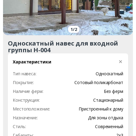
1
/
2
Односкатный навес для входной
группы Н-004
Характеристики
Тип навеса:
Односкатный
Покрытие:
Сотовый поликарбонат
Наличие ферм:
Без ферм
Конструкция:
Стационарный
Местоположение:
Пристроенный к дому
Назначение:
Для зоны отдыха
Стиль:
Современный
Габариты:
2х3