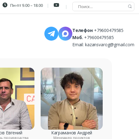
Пн-пт 9.00 – 18.00
Телефон
+79600479585
Моб.
+79600479585
Email:
kazansvarog@gmail.com
ов Евгений
Каграманов Андрей
ль производства
Менеджер проектов