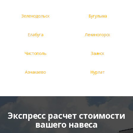
Зеленодольск
Бугульма
Елабуга
Лениногорск
Чистополь
Заинск
Азнакаево
Нурлат
Экспресс расчет стоимости
вашего навеса