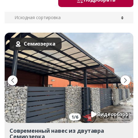
Семиозерка
Видеообзор
1
/
6
Современный навес из двутавра
Семиозерка