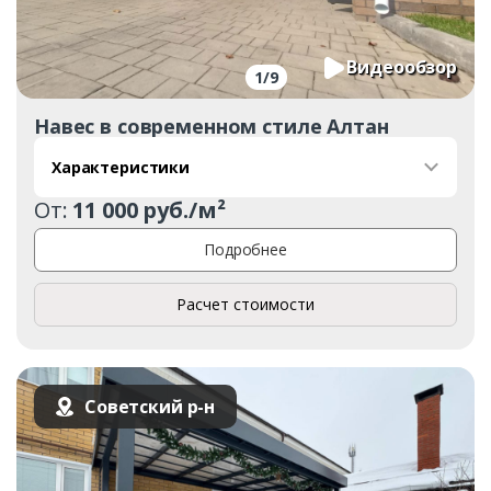
Ваше имя*
Видеообзор
1
/
9
Ваш телефон*
Навес в современном стиле Алтан
Характеристики
От:
11 000 руб./м²
Комментарий к заказу
Подробнее
Расчет стоимости
Советский р-н