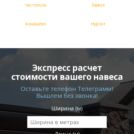
Чистополь
Заинск
Азнакаево
Нурлат
Экспресс расчет
стоимости вашего навеса
Оставьте телефон Телеграмм!
Вышлем без звонка!
Ширина (м)
Длина (м)