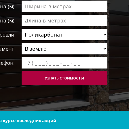
а (м)
на (м)
ровли
амент
лефон:
в курсе последних акций