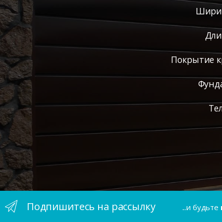
Ширин
Дли
Покрытие к
Фунд
Те
Подпишитесь на рассылку
...и будьте