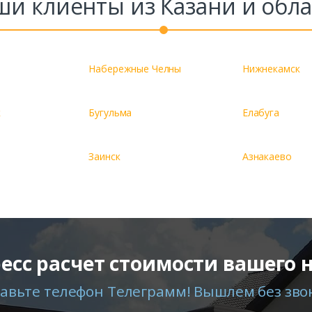
ши клиенты из Казани и обла
Набережные Челны
Нижнекамск
к
Бугульма
Елабуга
Заинск
Азнакаево
есс расчет стоимости вашего 
авьте телефон Телеграмм! Вышлем без зво