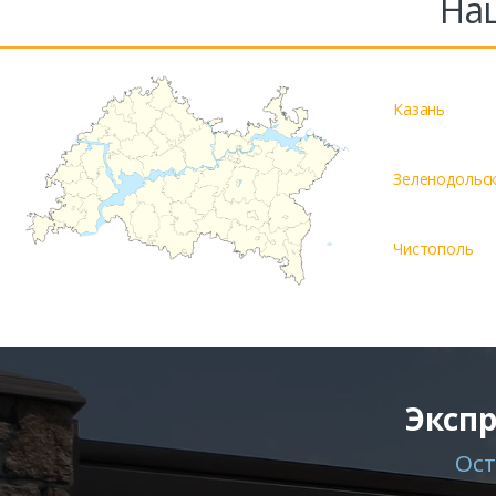
На
Казань
Зеленодольс
Чистополь
Экспр
Ост