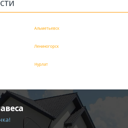
сти
Альметьевск
Лениногорск
Нурлат
навеса
нка!