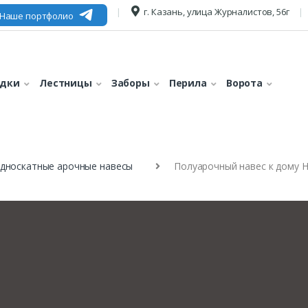
г. Казань, улица Журналистов, 56г
Наше портфолио
едки
Лестницы
Заборы
Перила
Ворота
дноскатные арочные навесы
Полуарочный навес к дому Н