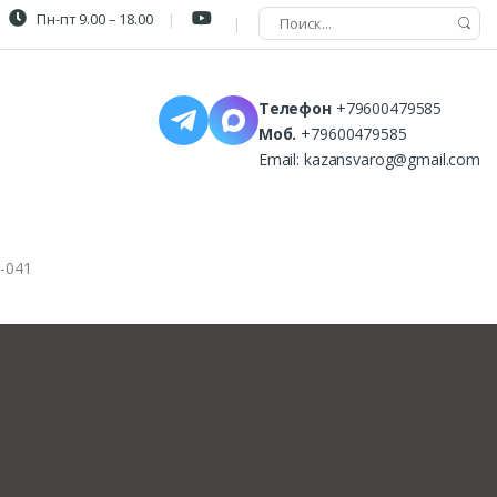
Пн-пт 9.00 – 18.00
Телефон
+79600479585
Моб.
+79600479585
Email:
kazansvarog@gmail.com
-041