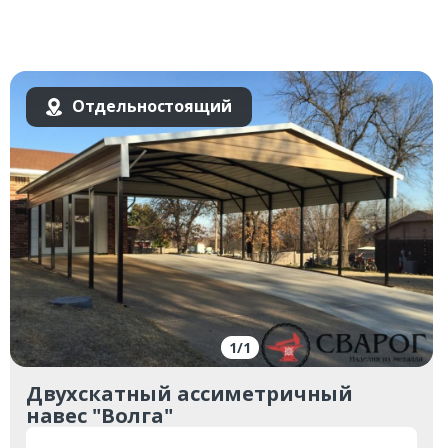
Отдельностоящий
1
/
1
Двухскатный ассиметричный
навес "Волга"