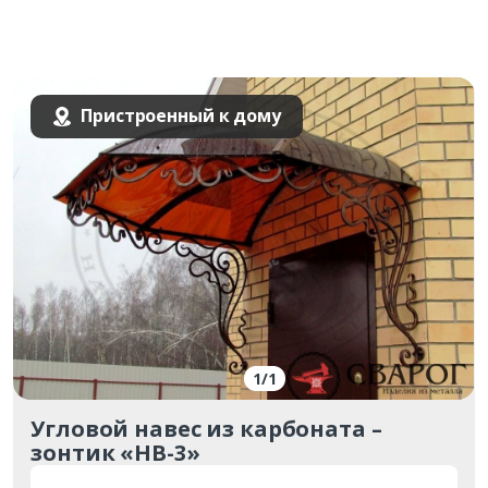
Пристроенный к дому
1
/
1
Угловой навес из карбоната –
зонтик «НВ-3»