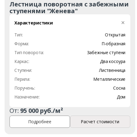
Лестница поворотная с забежными
ступенями "Женева"
Характеристики
Тип:
Открытая
Форма:
П-образная
Тип поворота:
Забежные ступени
Каркас:
Два косоура
Ступени:
Лиственница
Перила:
Металлические
Поручень:
Сосна
Назначение:
Дом
От:
95 000 руб./м²
Подробнее
Расчет стоимости