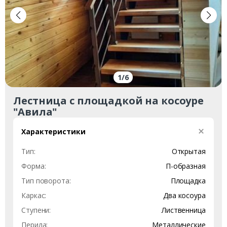
1
/
6
Лестница c площадкой на косоуре
"Авила"
Характеристики
Тип:
Открытая
Форма:
П-образная
Тип поворота:
Площадка
Каркас:
Два косоура
Ступени:
Лиственница
Перила:
Металлические