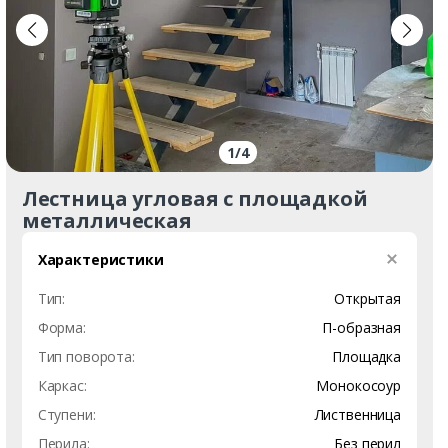
р
а
л
1
/
4
Лестница угловая с площадкой
металлическая
Характеристики
Тип:
Открытая
Форма:
П-образная
Тип поворота:
Площадка
Каркас:
Монокосоур
Ступени:
Лиственница
Перила:
Без перил