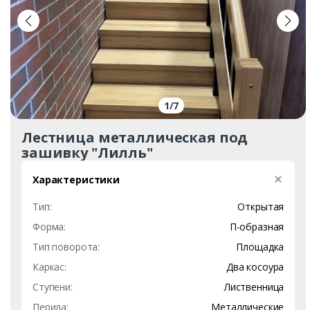
1
/
7
Лестница металлическая под
зашивку "Лилль"
Характеристики
Тип:
Открытая
Форма:
П-образная
Тип поворота:
Площадка
Каркас:
Два косоура
Ступени:
Лиственница
Перила:
Металлические