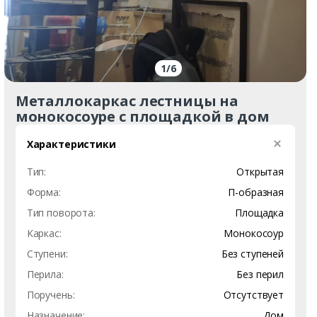
1
/
6
Металлокаркас лестницы на
монокосоуре с площадкой в дом
Характеристики
Тип:
Открытая
Форма:
П-образная
Тип поворота:
Площадка
Каркас:
Монокосоур
Ступени:
Без ступеней
Перила:
Без перил
Поручень:
Отсутствует
Назначение:
Дом