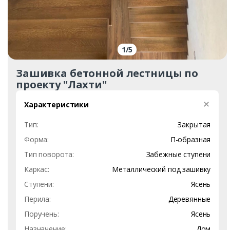
1
/
5
Зашивка бетонной лестницы по
проекту "Лахти"
Характеристики
Тип:
Закрытая
Форма:
П-образная
Тип поворота:
Забежные ступени
Каркас:
Металлический под зашивку
Ступени:
Ясень
Перила:
Деревянные
Поручень:
Ясень
Назначение:
Дом