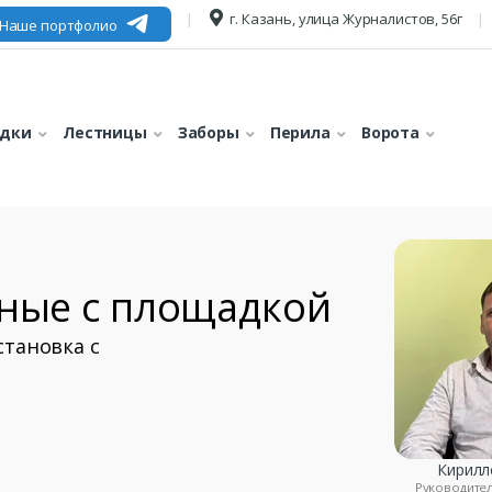
г. Казань, улица Журналистов, 56г
Наше портфолио
едки
Лестницы
Заборы
Перила
Ворота
ные с площадкой
становка с
Кирилл
Руководите