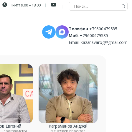
Пн-пт 9.00 – 18.00
Телефон
+79600479585
Моб.
+79600479585
Email:
kazansvarog@gmail.com
ов Евгений
Каграманов Андрей
ль производства
Менеджер проектов