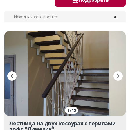
Подробрать
1
/
12
Лестница на двух косоурах с перилами
лофт "Лимерик"