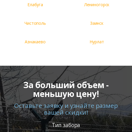
Елабуга
Лениногорск
Чистополь
Заинск
Азнакаево
Нурлат
За больший объем -
меньшую цену!
Оставьте заявку и узнайте размер
вашей скидки!
Тип забора