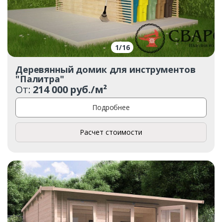
Ваш телефон*
1
/
16
Деревянный домик для инструментов
"Палитра"
От:
214 000 руб./м²
Комментарий к заказу
Подробнее
Расчет стоимости