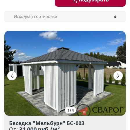
1
/
4
Беседка "Мельбурн" БС-003
От:
31 000 руб./м²