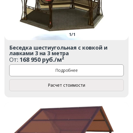
Ваш телефон*
1
/
1
Беседка шестиугольная с ковкой и
Комментарий к заказу
лавками 3 на 3 метра
От:
168 950 руб./м²
Подробнее
Расчет стоимости