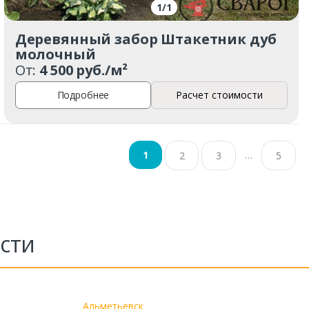
1
/
1
Деревянный забор Штакетник дуб
молочный
От:
4 500 руб./м²
Подробнее
Расчет стоимости
…
1
2
3
5
сти
Альметьевск