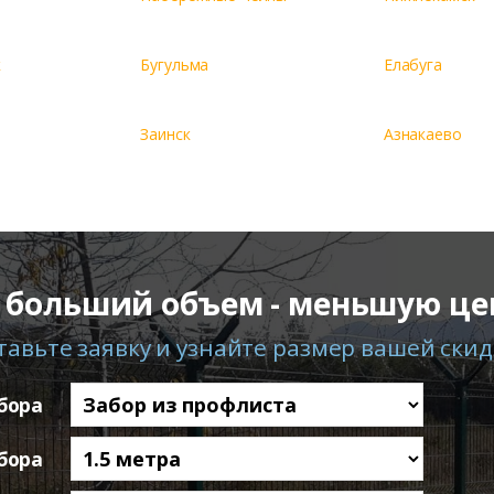
к
Бугульма
Елабуга
Заинск
Азнакаево
 больший объем - меньшую це
тавьте заявку и узнайте размер вашей скид
бора
бора