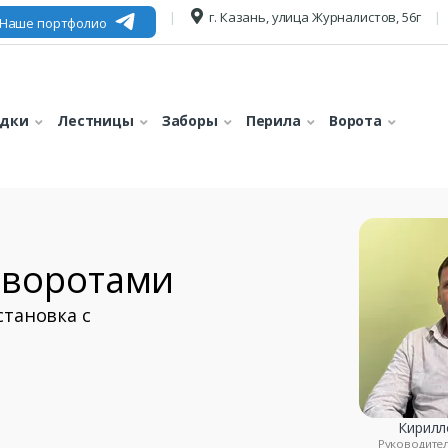
г. Казань, улица Журналистов, 56г
Наше портфолио
едки
Лестницы
Заборы
Перила
Ворота
 воротами
становка с
Кирилл
Руководите