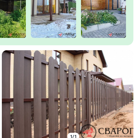
1
/
1