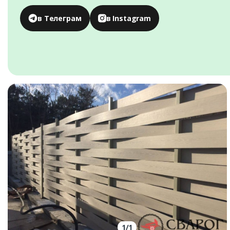
в Телеграм
в Instagram
1
/
1