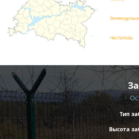
Зеленодольс
Чистополь
За
Ос
Тип за
Высота за