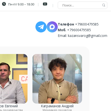
Пн-пт 9.00 – 18.00
Телефон
+79600479585
Моб.
+79600479585
Email:
kazansvarog@gmail.com
ов Евгений
Каграманов Андрей
ль производства
Менеджер проектов