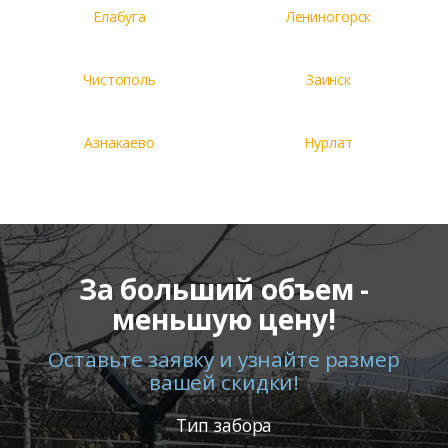
Елабуга
Лениногорск
Чистополь
Заинск
Азнакаево
Нурлат
За больший объем -
меньшую цену!
Оставьте заявку и узнайте размер
вашей скидки!
Тип забора