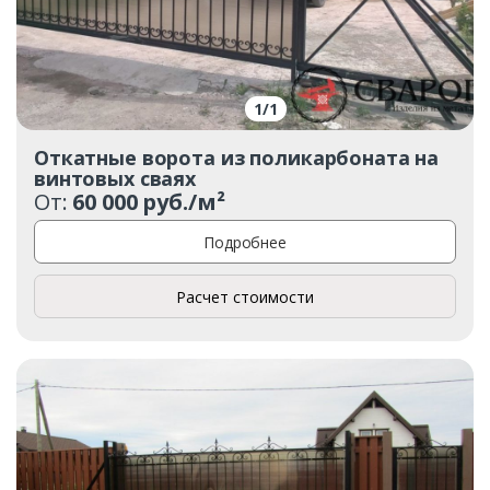
1
/
1
Заказать
Откатные ворота из поликарбоната на
винтовых сваях
Ваше имя*
От:
60 000 руб./м²
Подробнее
Ваш телефон*
Расчет стоимости
Комментарий к заказу