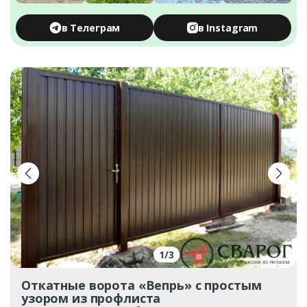
в Телеграм
в Instagram
1
/
3
Откатные ворота «Вепрь» с простым
узором из профлиста