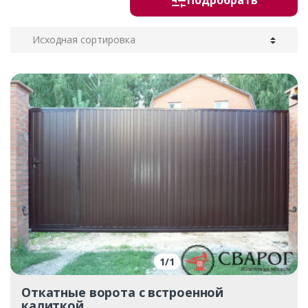
Подробрать
1
/
1
Откатные ворота с встроенной
калиткой