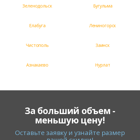
Зеленодольск
Бугульма
Елабуга
Лениногорск
Чистополь
Заинск
Азнакаево
Нурлат
За больший объем -
меньшую цену!
Оставьте заявку и узнайте размер
вашей скидки!