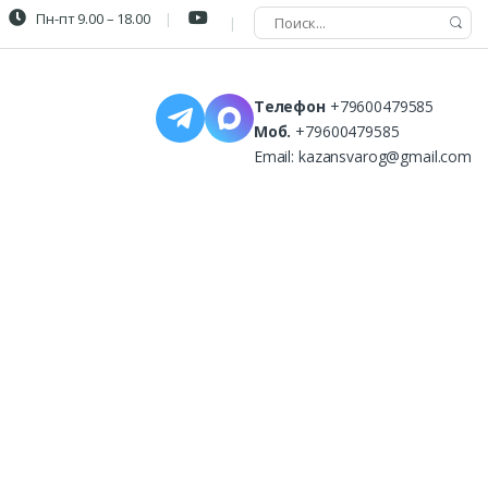
Пн-пт 9.00 – 18.00
Телефон
+79600479585
Моб.
+79600479585
Email:
kazansvarog@gmail.com