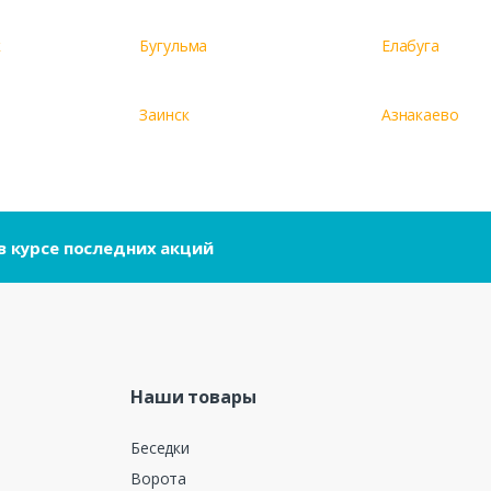
к
Бугульма
Елабуга
Заинск
Азнакаево
в курсе последних акций
Наши товары
Беседки
Ворота