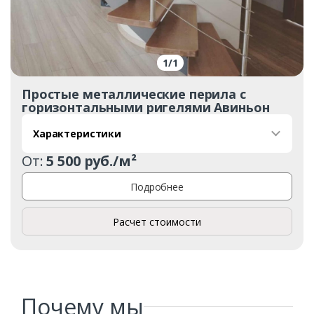
1
/
1
Простые металлические перила с
горизонтальными ригелями Авиньон
Характеристики
Заказать
От:
5 500 руб./м²
Ваше имя*
Подробнее
Расчет стоимости
Ваш телефон*
Почему мы
Комментарий к заказу