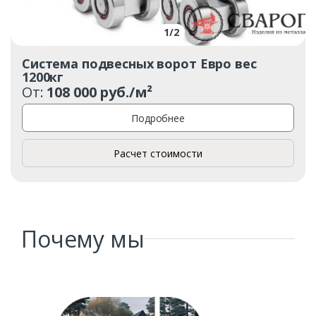
1
/
2
Система подвесных ворот Евро вес
1200кг
От:
108 000 руб./м²
Заказать
Подробнее
Ваше имя*
Расчет стоимости
Ваш телефон*
Почему мы
Комментарий к заказу