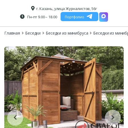
г. Казань, улица Журналистов, 56г
Пн-пт 9.00 – 18.00
Портфолио
Главная
Беседки
Беседки из минибруса
Беседки из миниб