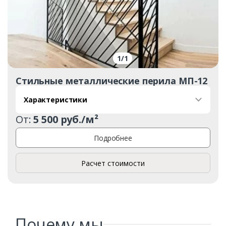
1
/
1
Стильные металлические перила МП-12
Заказать
Характеристики
От:
5 500 руб./м²
Ваше имя*
Подробнее
Расчет стоимости
Ваш телефон*
Комментарий к заказу
Почему мы