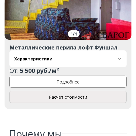
1
/
1
Металлические перила лофт Фуншал
Характеристики
Заказать
От:
5 500 руб./м²
Ваше имя*
Подробнее
Расчет стоимости
Ваш телефон*
Комментарий к заказу
Почему мы