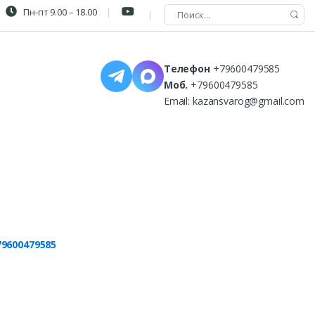
Пн-пт 9.00 – 18.00
Телефон
+79600479585
Моб.
+79600479585
Email:
kazansvarog@gmail.com
79600479585