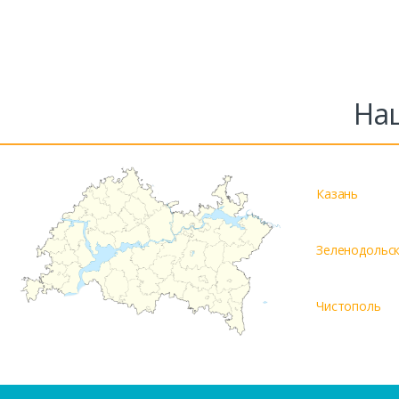
На
Казань
Зеленодольс
Чистополь