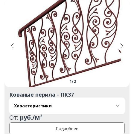
1
/
2
Кованые перила - ПК37
Характеристики
От:
руб./м²
Подробнее