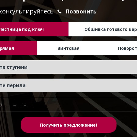
консультируйтесь
Позвонить
Лестница под ключ
Обшивка готового кар
рямая
Винтовая
Поворо