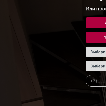
Или про
П