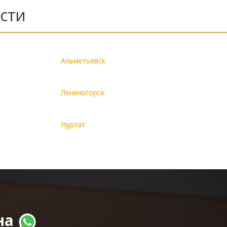
сти
Альметьевск
Лениногорск
Нурлат
на