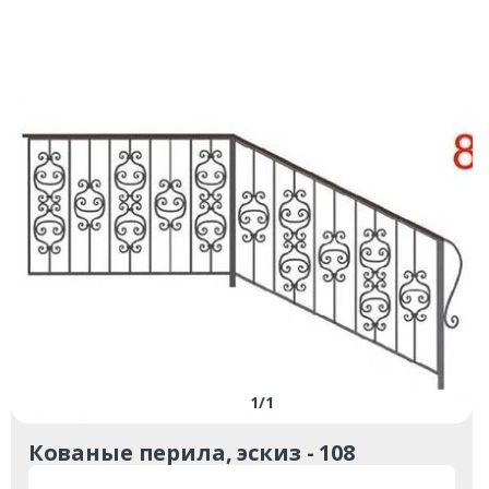
1
/
1
Кованые перила, эскиз - 108