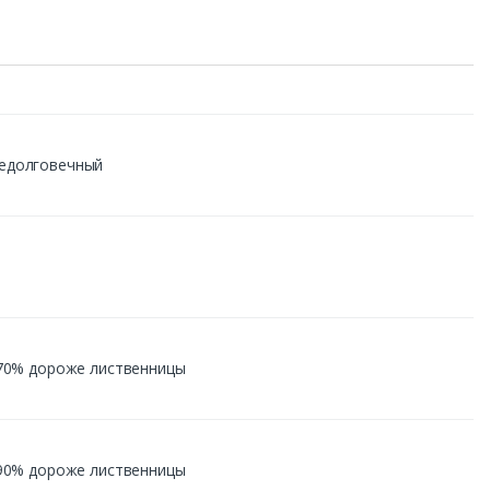
недолговечный
а 70% дороже лиственницы
а 90% дороже лиственницы