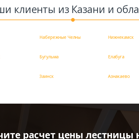
ши клиенты из Казани и обла
Набережные Челны
Нижнекамск
к
Бугульма
Елабуга
Заинск
Азнакаево
чите расчет цены лестницы 