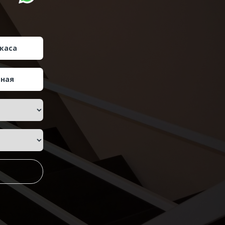
каса
тная