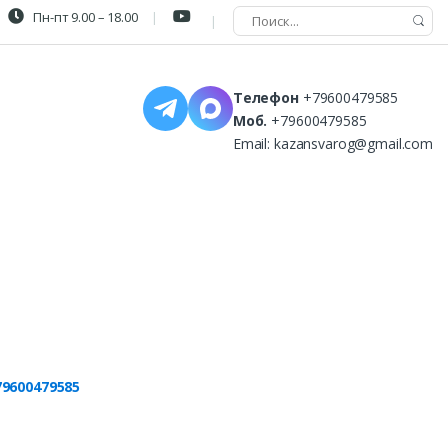
Пн-пт 9.00 – 18.00
Телефон
+79600479585
Моб.
+79600479585
Email:
kazansvarog@gmail.com
79600479585