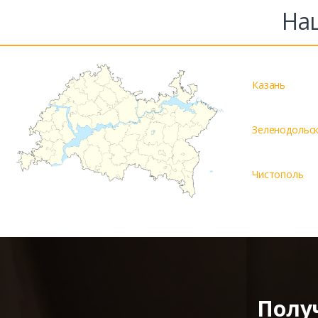
На
Казань
Зеленодольс
Чистополь
Полу