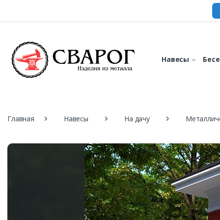
Навесы
Бес
Главная
Навесы
На дачу
Металличе