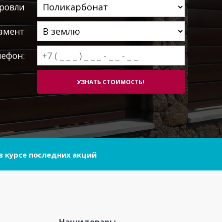
ровли
амент
лефон:
в курсе последних акций