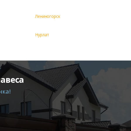
Лениногорск
Нурлат
навеса
нка!