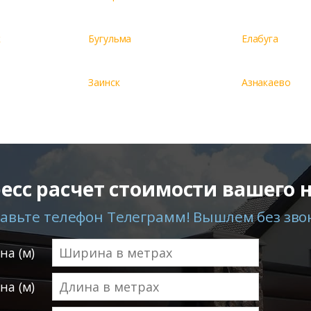
к
Бугульма
Елабуга
Заинск
Азнакаево
есс расчет стоимости вашего 
авьте телефон Телеграмм! Вышлем без зво
а (м)
на (м)