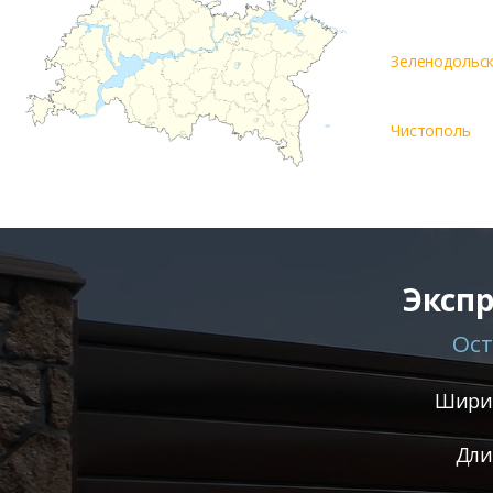
Зеленодольс
Чистополь
Экспр
Ост
Ширин
Дли