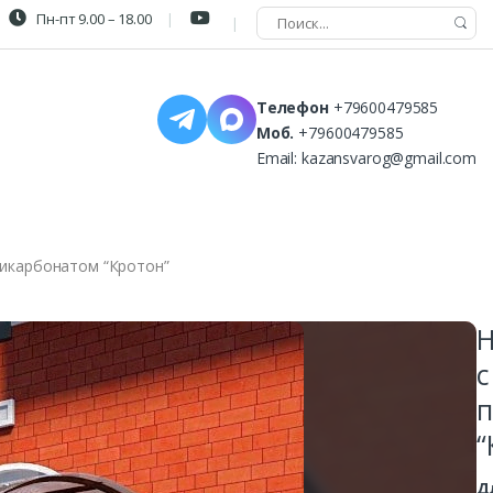
Пн-пт 9.00 – 18.00
Телефон
+79600479585
Моб.
+79600479585
Email:
kazansvarog@gmail.com
икарбонатом “Кротон”
Н
с
п
“
Д