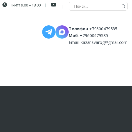
Пн-пт 9.00 – 18.00
Телефон
+79600479585
Моб.
+79600479585
Email:
kazansvarog@gmail.com