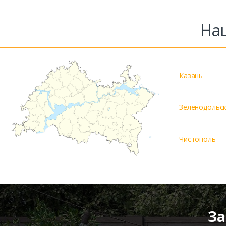
На
Казань
Зеленодольс
Чистополь
За