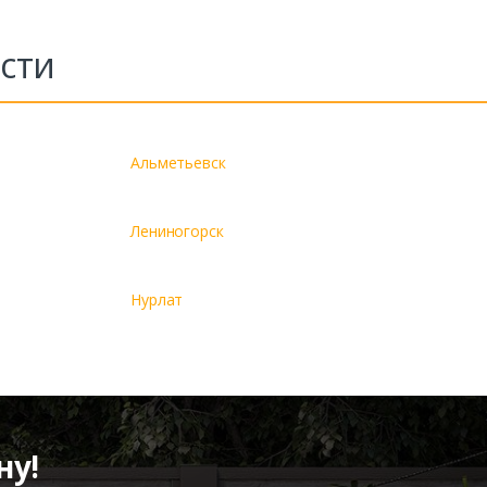
сти
Альметьевск
Лениногорск
Нурлат
ну!