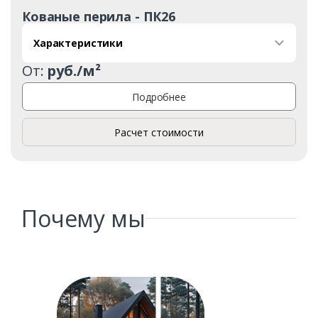
Кованые перила - ПК26
Характеристики
От:
руб./м²
Заказать
Подробнее
Ваше имя*
Расчет стоимости
Ваш телефон*
Почему мы
Комментарий к заказу