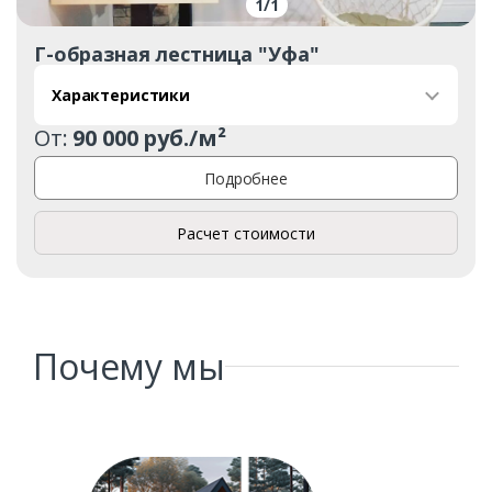
1
/
1
Ваш телефон*
Г-образная лестница "Уфа"
Характеристики
От:
90 000 руб./м²
Комментарий к заказу
Подробнее
Расчет стоимости
Почему мы