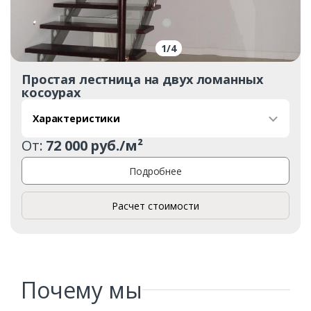
1
/
4
Ваш телефон*
Простая лестница на двух ломанных
косоурах
Характеристики
Комментарий к заказу
От:
72 000 руб./м²
Подробнее
Расчет стоимости
Почему мы