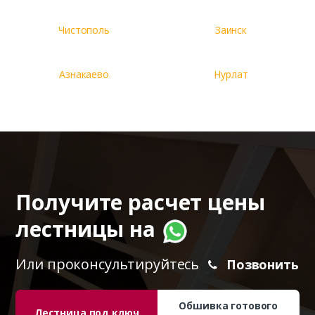
Чистополь
Заинск
Азнакаево
Нурлат
Получите расчет цены
лестницы на
Или проконсультируйтесь
Позвонить
Обшивка готового
Лестница под ключ