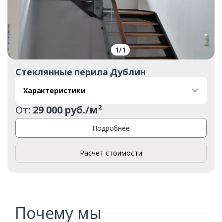
1
/
1
Стеклянные перила Дублин
Заказать
Характеристики
От:
29 000 руб./м²
Ваше имя*
Подробнее
Расчет стоимости
Ваш телефон*
Комментарий к заказу
Почему мы