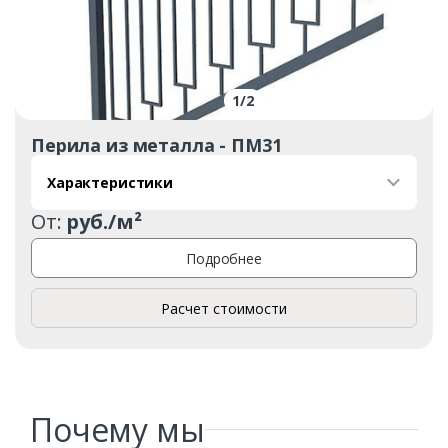
1
/
2
Перила из металла - ПМ31
Заказать
Характеристики
От:
руб./м²
Ваше имя*
Подробнее
Расчет стоимости
Ваш телефон*
Комментарий к заказу
Почему мы