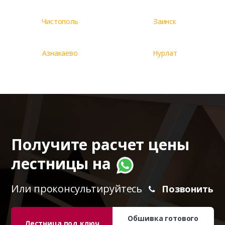
Чистополь
Заинск
Азнакаево
Нурлат
Получите расчет цены
лестницы на
Или проконсультируйтесь
Позвонить
Обшивка готового
Лестница под ключ