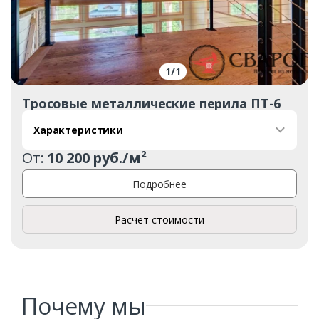
1
/
1
Тросовые металлические перила ПТ-6
Заказать
Характеристики
От:
10 200 руб./м²
Ваше имя*
Подробнее
Расчет стоимости
Ваш телефон*
Комментарий к заказу
Почему мы