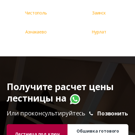
Чистополь
Заинск
Азнакаево
Нурлат
Получите расчет цены
лестницы на
Или проконсультируйтесь
Позвонить
Обшивка готового
Лестница под ключ