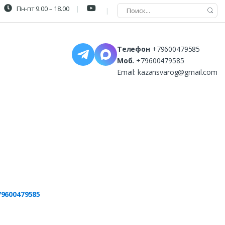
Пн-пт 9.00 – 18.00
Телефон
+79600479585
Моб.
+79600479585
Email:
kazansvarog@gmail.com
79600479585