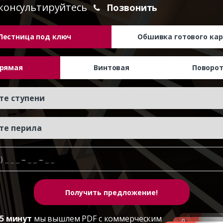
консультируйтесь
Позвонить
Лестница под ключ
Обшивка готового кар
рямая
Винтовая
Поворо
5 минут
мы вышлем PDF с коммерческим