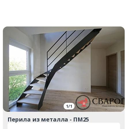
1
/
1
Перила из металла - ПМ25