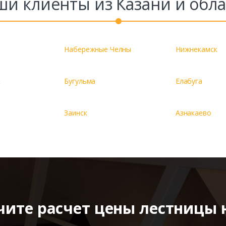
ши клиенты из Казани и обла
Набережные Челны
Нижнекамск
к
Бугульма
Елабуга
Заинск
Азнакаево
чите расчет цены лестницы 