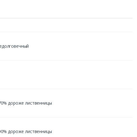
недолговечный
а 70% дороже лиственницы
а 90% дороже лиственницы