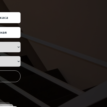
каса
тная