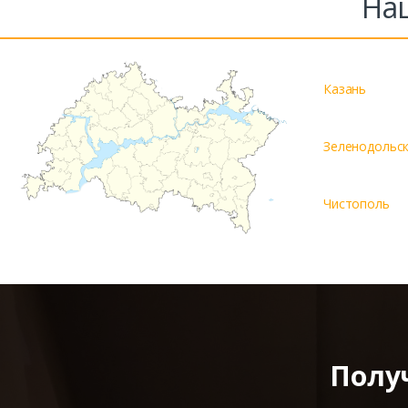
На
Казань
Зеленодольс
Чистополь
Полу