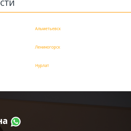
сти
Альметьевск
Лениногорск
Нурлат
на