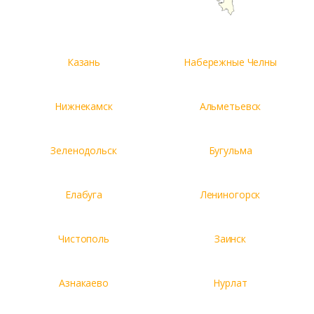
Казань
Набережные Челны
Нижнекамск
Альметьевск
Зеленодольск
Бугульма
Елабуга
Лениногорск
Чистополь
Заинск
Азнакаево
Нурлат