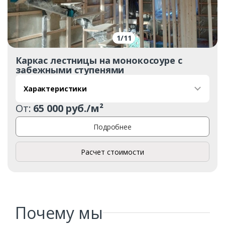
1
/
11
Каркас лестницы на монокосоуре с
забежными ступенями
Заказать
Характеристики
От:
65 000 руб./м²
Ваше имя*
Подробнее
Расчет стоимости
Ваш телефон*
Комментарий к заказу
Почему мы