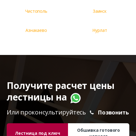
Чистополь
Заинск
Азнакаево
Нурлат
Получите расчет цены
лестницы на
Или проконсультируйтесь
Позвонить
Обшивка готового
Лестница под ключ