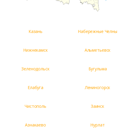
Казань
Набережные Челны
Нижнекамск
Альметьевск
Зеленодольск
Бугульма
Елабуга
Лениногорск
Чистополь
Заинск
Азнакаево
Нурлат