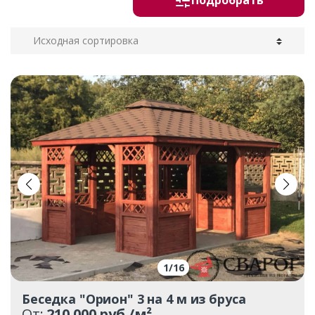
Подробрать
1
/
16
Беседка "Орион" 3 на 4 м из бруса
От:
210 000 руб./м²