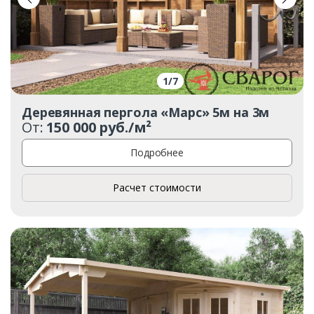
Ваш телефон*
1
/
7
Деревянная пергола «Марс» 5м на 3м
Комментарий к заказу
От:
150 000 руб./м²
Подробнее
Расчет стоимости