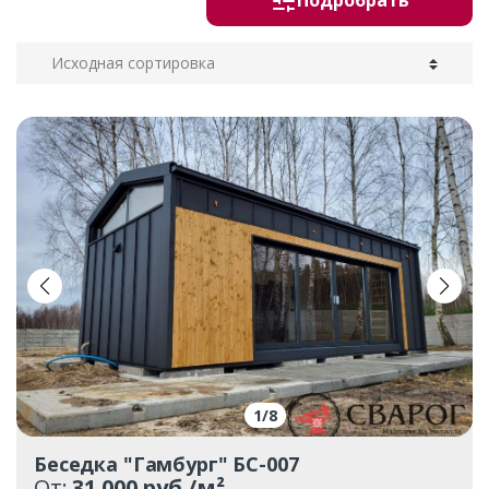
Подробрать
1
/
8
Беседка "Гамбург" БС-007
От:
31 000 руб./м²